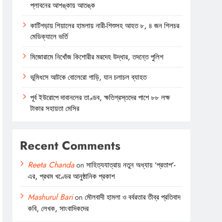
প্লাবনের আশঙ্কায় আতঙ্ক
কাটিগড়ায় শিয়ালের হামলায় নারী-শিশুসহ আহত ৮, ৪ জন শিলচর
মেডিক্যালে ভর্তি
মিজোরামে নিখোঁজ কিশোরীর মরদেহ উদ্ধার, তদন্তে পুলিশ
ভূমিধসে আটকে বোলেরো গাড়ি, যান চলাচল ব্যাহত
পূর্ব ইউরোপে দাবানলের তাণ্ডব, ক্ষতিগ্রস্তদের পাশে ৮৮ লক্ষ
টাকার সহায়তা মেসির
Recent Comments
Reeta Chanda
on
সাহিত্যযাত্রায় নতুন অধ্যায় ‘প্রতাপ’-
এর, প্রথম খণ্ডের আনুষ্ঠানিক প্রকাশ
Mashurul Bari
on
মৌলবাদী হামলা ও বর্বরতার তীব্র প্রতিবাদ
কবি, লেখক, সাংবাদিকদের