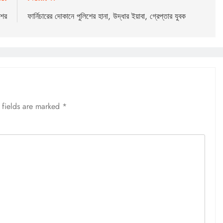
শের
ফার্নিচারের দোকানে পুলিশের হানা, উদ্ধার ইয়াবা, গ্রেপ্তার যুবক
 fields are marked
*