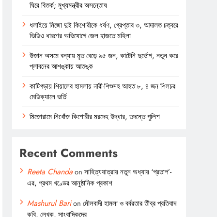
ঘিরে বিতর্ক; মুখ্যমন্ত্রীর অসন্তোষ
ধলাইয়ে মিজো দুই কিশোরীকে ধর্ষণ, গ্রেপ্তার ৩, আদালত চত্বরে
ভিডিও ধারণের অভিযোগে জেল হাজতে মহিলা
উজান অসমে বন্যায় মৃত বেড়ে ৯৫ জন, কাটেনি দুর্ভোগ, নতুন করে
প্লাবনের আশঙ্কায় আতঙ্ক
কাটিগড়ায় শিয়ালের হামলায় নারী-শিশুসহ আহত ৮, ৪ জন শিলচর
মেডিক্যালে ভর্তি
মিজোরামে নিখোঁজ কিশোরীর মরদেহ উদ্ধার, তদন্তে পুলিশ
Recent Comments
Reeta Chanda
on
সাহিত্যযাত্রায় নতুন অধ্যায় ‘প্রতাপ’-
এর, প্রথম খণ্ডের আনুষ্ঠানিক প্রকাশ
Mashurul Bari
on
মৌলবাদী হামলা ও বর্বরতার তীব্র প্রতিবাদ
কবি, লেখক, সাংবাদিকদের