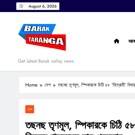
Skip
August 6, 2026
to
content
বরা
Barak Taranga
Get latest Barak valley news
Home
দেশ
তছনছ তৃণমূল, স্পিকারকে চিঠি ৫৮ ‘বিদ্রোহী’ বিধা
দেশ
তছনছ তৃণমূল, স্পিকারকে চিঠি ৫৮