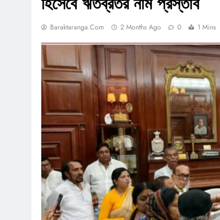
হিসেবে ঋতব্রতর নাম প্রস্তাব
Baraktaranga.com
2 Months Ago
0
1 Mins