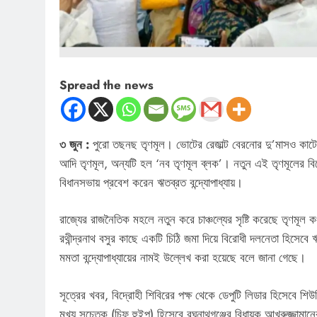
Spread the news
৩ জুন :
পুরো তছনছ তৃণমূল। ভোটের রেজাল্ট বেরনোর দু’মাসও কাট
আদি তৃণমূল, অন্যটি হল ‘নব তৃণমূল ব্লক’। নতুন এই তৃণমূলের বির
বিধানসভায় প্রবেশ করেন ঋতব্রত বন্দ্যোপাধ্যায়।
রাজ্যের রাজনৈতিক মহলে নতুন করে চাঞ্চল্যের সৃষ্টি করেছে তৃণমূল 
রথীন্দ্রনাথ বসুর কাছে একটি চিঠি জমা দিয়ে বিরোধী দলনেতা হিসেবে 
মমতা বন্দ্যোপাধ্যায়ের নামই উল্লেখ করা হয়েছে বলে জানা গেছে।
সূত্রের খবর, বিদ্রোহী শিবিরের পক্ষ থেকে ডেপুটি লিডার হিসেবে শি
মুখ্য সচেতক (চিফ হুইপ) হিসেবে রঘুনাথগঞ্জের বিধায়ক আখরুজ্জাম