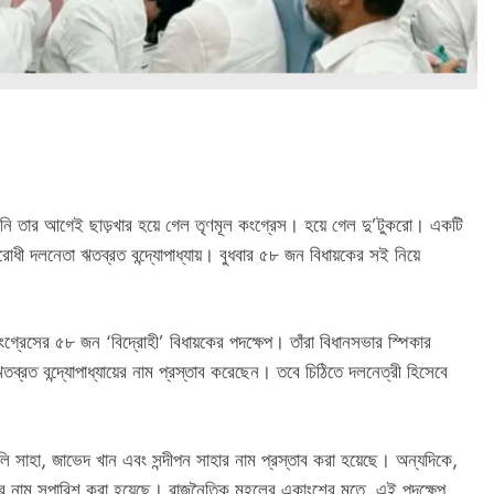
েনি তার আগেই ছাড়খার হয়ে গেল তৃণমূল কংগ্রেস। হয়ে গেল দু’টুকরো। একটি
োধী দলনেতা ঋতব্রত বন্দ্যোপাধ্যায়। বুধবার ৫৮ জন বিধায়কের সই নিয়ে
কংগ্রেসের ৫৮ জন ‘বিদ্রোহী’ বিধায়কের পদক্ষেপ। তাঁরা বিধানসভার স্পিকার
ঋতব্রত বন্দ্যোপাধ্যায়ের নাম প্রস্তাব করেছেন। তবে চিঠিতে দলনেত্রী হিসেবে
উলি সাহা, জাভেদ খান এবং সন্দীপন সাহার নাম প্রস্তাব করা হয়েছে। অন্যদিকে,
ানের নাম সুপারিশ করা হয়েছে। রাজনৈতিক মহলের একাংশের মতে, এই পদক্ষেপ