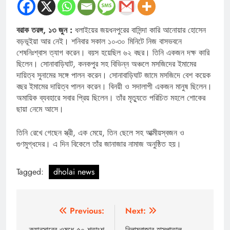
বরাক তরঙ্গ, ১৩ জুন :
ধলাইয়ের জয়ধনপুরের বাসিন্দা কারি আনোয়ার হোসেন
বড়ভূইয়া আর নেই। শনিবার সকাল ১০-৩০ মিনিটে নিজ বাসভবনে
শেষনিঃশ্বাস ত্যাগ করেন। বয়স হয়েছিল ৬২ বছর। তিনি একজন দক্ষ কারি
ছিলেন। সোনাবাড়িঘাট, কনকপুর সহ বিভিন্ন অঞ্চলে মসজিদের ইমামের
দায়িত্ব সুনামের সঙ্গে পালন করেন। সোনাবাড়িঘাট জামে মসজিদে বেশ কয়েক
বছর ইমামের দায়িত্ব পালন করেন। বিনয়ী ও সদালাপী একজন মানুষ ছিলেন।
অমায়িক ব্যবহারে সবার প্রিয় ছিলেন। তাঁর মৃত্যুতে পরিচিত মহলে শোকের
ছায়া নেমে আসে।
তিনি রেখে গেছেন স্ত্রী, এক মেয়ে, তিন ছেলে সহ আত্মীয়স্বজন ও
গুণমুগ্ধদের। এ দিন বিকেলে তাঁর জানাজার নামাজ অনুষ্ঠিত হয়।
Tagged:
dholai news
Post
Previous:
Next:
ক্যানসারের ওষুধে ৫০ শতাংশ
নিলামবাজার হাসপাতাল