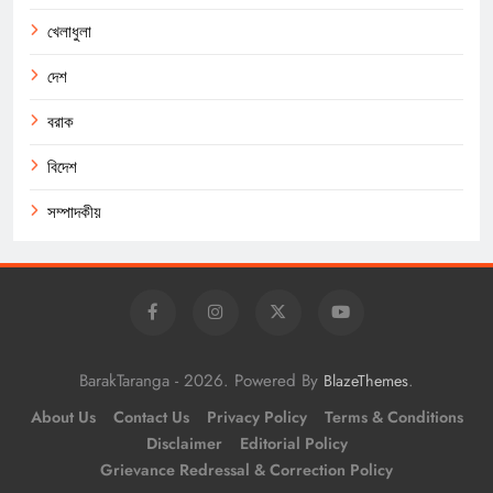
খেলাধুলা
দেশ
বরাক
বিদেশ
সম্পাদকীয়
BarakTaranga - 2026. Powered By
.
BlazeThemes
About Us
Contact Us
Privacy Policy
Terms & Conditions
Disclaimer
Editorial Policy
Grievance Redressal & Correction Policy