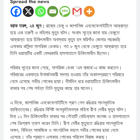
Spread the news
বরাক তরঙ্গ, ২৪ জুন :
রাজ্যে ডেঙ্গু ও জাপানিজ এনকেফেলাইটিসে আক্রান্ত
হয়ে এক তরুণী ও মহিলার মৃত্যু ঘটল। সংবাদ সূত্রে জানা যায় ডেঙ্গুতে
আক্রান্ত হয়ে চিকিৎসাধীন অবস্থায় মৃত্যু হল মরিগাঁও জেলার গছরগুড়ি
এলাকার বাসিন্দা সাগরিকা ডেকার। গত ৮ জুন থেকে ডেঙ্গুতে আক্রান্ত হয়ে
তিনি গুয়াহাটির একটি বেসরকারি হাসপাতালে চিকিৎসাধীন ছিলেন।
পরিবার সূত্রে জানা গেছে, সাগরিকা ডেকা ‘এম বাজার’-এ কাজ করতেন।
পরিবারের একমাত্র উপার্জনকারী সদস্য হওয়ায় তাঁর অকালপ্রয়াণে পরিবারে
নেমে এসেছে গভীর শোকের ছায়া। দীর্ঘদিন ধরে গুয়াহাটিতে চিকিৎসাধীন
থাকার পর শেষ পর্যন্ত তিনি মৃত্যুর কাছে হার মানেন।
এ দিকে, জাপানিজ এনকেফেলাইটিসে প্রাণ গেল রঙিয়ার সাংস্কৃতিক
ব্যক্তিত্বের। রঙিয়ার বিশিষ্ট সংস্কৃতিমনস্ক মহিলা রীণা দেবীর মৃত্যু ঘটল।
টানা ১২ দিন চিকিৎসাধীন থাকার পর গৌহাটি মেডিক্যাল কলেজ ও হাসপাতালে
শেষ নিঃশ্বাস ত্যাগ করেন তিনি। রীণা দেবীর মৃত্যুতে রঙিয়ার সাংস্কৃতিক
অঙ্গন, বিভিন্ন সামাজিক ও সাংগঠনিক মহলে গভীর শোকের ছায়া নেমে
এসেছে। তাঁর প্রয়াণে এলাকায় শোকের পরিবেশ বিরাজ করছে।