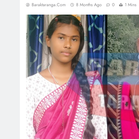
Baraktaranga.com
8 Months Ago
0
1 Mins