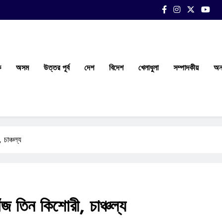
ক
অসম
উত্তর পূর্ব
দেশ
বিদেশ
খেলাধুলা
সম্পাদকীয়
অন্
চাঞ্চল্য
ঁজ তিন কিশোরী, চাঞ্চল্য