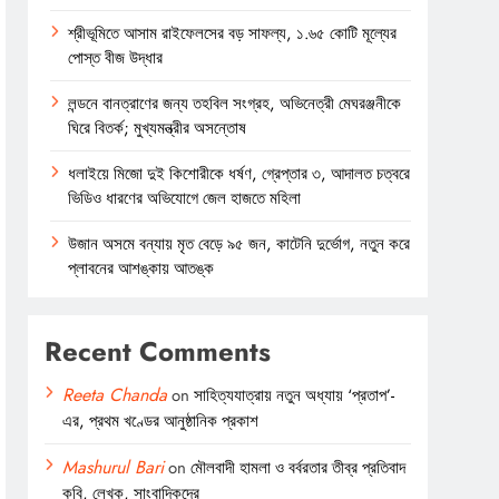
শ্রীভূমিতে আসাম রাইফেলসের বড় সাফল্য, ১.৬৫ কোটি মূল্যের
পোস্ত বীজ উদ্ধার
লন্ডনে বানত্রাণের জন্য তহবিল সংগ্রহ, অভিনেত্রী মেঘরঞ্জনীকে
ঘিরে বিতর্ক; মুখ্যমন্ত্রীর অসন্তোষ
ধলাইয়ে মিজো দুই কিশোরীকে ধর্ষণ, গ্রেপ্তার ৩, আদালত চত্বরে
ভিডিও ধারণের অভিযোগে জেল হাজতে মহিলা
উজান অসমে বন্যায় মৃত বেড়ে ৯৫ জন, কাটেনি দুর্ভোগ, নতুন করে
প্লাবনের আশঙ্কায় আতঙ্ক
Recent Comments
Reeta Chanda
on
সাহিত্যযাত্রায় নতুন অধ্যায় ‘প্রতাপ’-
এর, প্রথম খণ্ডের আনুষ্ঠানিক প্রকাশ
Mashurul Bari
on
মৌলবাদী হামলা ও বর্বরতার তীব্র প্রতিবাদ
কবি, লেখক, সাংবাদিকদের