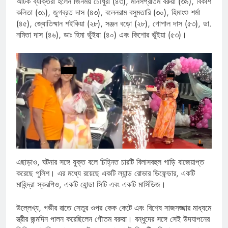
আটক ব্যক্তিরা হলেন জিনময় চৌধুরী (৪৩), মানসপ্রতিম বরুয়া (৩৯), বিকাশ
কলিতা (৩১), জুগব্রত দাস (৪৩), বলেনরাম বসুমতারি (৩০), হিমাংশু শর্মা
(৪৫), জ্যোতিষ্মান শইকিয়া (২৮), সঞ্জন বড়ো (২৮), গোপাল দাস (৫৩), ডা.
নমিতা দাস (৪৬), ডাঃ হিমা ভূঁইয়া (৪০) এবং কিশোর ভূঁইয়া (৫৩)।
এছাড়াও, ঘটনার সঙ্গে যুক্ত বলে চিহ্নিত চারটি বিলাসবহুল গাড়ি বাজেয়াপ্ত
করেছে পুলিশ। এর মধ্যে রয়েছে একটি ল্যান্ড রোভার ডিফেন্ডার, একটি
মাহিন্দ্রা স্করপিও, একটি হোন্ডা সিটি এবং একটি মার্সিডিজ।
উল্লেখ্য, গভীর রাতে সেতুর ওপর কেক কেটে এবং বিশেষ সাজসজ্জার মাধ্যমে
স্ত্রীর জন্মদিন পালন করেছিলেন গৌতম বরুয়া। বন্ধুদের সঙ্গে সেই উদযাপনের