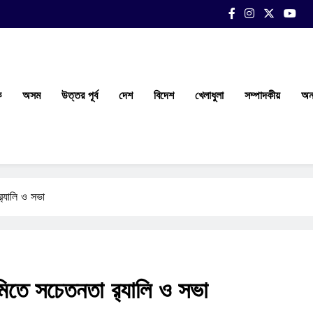
ক
অসম
উত্তর পূর্ব
দেশ
বিদেশ
খেলাধুলা
সম্পাদকীয়
অন্
‍্যালি ও সভা
মিতে সচেতনতা র‍্যালি ও সভা