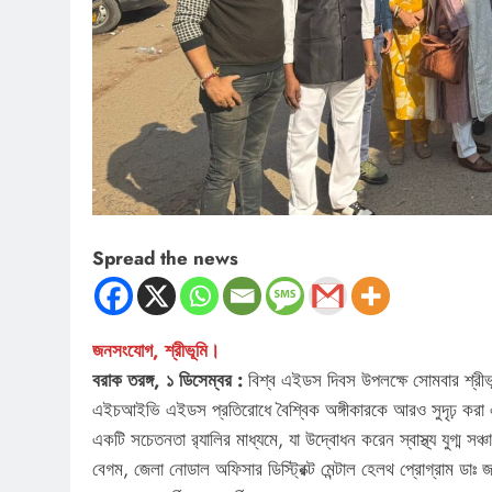
Spread the news
জনসংযোগ, শ্রীভূমি।
বরাক তরঙ্গ, ১ ডিসেম্বর :
বিশ্ব এইডস দিবস উপলক্ষে সোমবার শ্রীভূম
এইচআইভি এইডস প্রতিরোধে বৈশ্বিক অঙ্গীকারকে আরও সুদৃঢ় করা এব
একটি সচেতনতা র‍্যালির মাধ্যমে, যা উদ্বোধন করেন স্বাস্থ্য যুগ্ম সঞ
বেগম, জেলা নোডাল অফিসার ডিস্ট্রিক্ট মেন্টাল হেলথ প্রোগ্রাম ডাঃ জাক