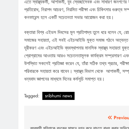
এতে স্বাস্থ্যকর্মী, আশাকর্মী, যুব স্বেচ্ছাসেবক এবং সাধারণ জনগণ
প্রতিরোধ, নিরাপদ আচরণ, নিয়মিত পরীক্ষা এবং চিকিৎসার গুরুত্ব সম্প
কনফারেন্স হলে একটি সচেতনতা সভার আয়োজন করা হয়।
বক্তারা বিশ্ব এইডস দিবসের মূল প্রতিপাদ্য তুলে ধরে বলেন যে, রো
সমাজের সহায়তা, এই সবই এইচআইভি মুক্ত সমাজ গঠনে অত্যন্ত গু
দূরীকরণ এবং এইচআইভি ব্যবস্থাপনায় মানসিক স্বাস্থ্য সহায়তা যু
প্রোগ্রামের আওতায় আরও সচেতনতামূলক কার্যক্রম সম্প্রসারণ এবং স
উপস্থিত সকলেই প্রতিজ্ঞা করেন যে, তাঁরা সঠিক তথ্য প্রচার, পর
পরিবারকে সহায়তা করে যাবেন। স্বাস্থ্য বিভাগ থেকে আশাকর্মী, সম্
ধন্যবাদ জ্ঞাপনের মাধ্যমে দিনের কর্মসূচি সমাপ্ত হয়।
Tagged:
sribhumi news
Post
Previou
ব্যবসায়ী মহিলাকে বন্দুকের সামনে নগ্ন করে নাচতে বাধ্য করার অভি