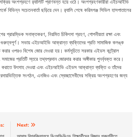
ের সক্রিয় অংশগ্রহণে র‍্যালিটি প্রাণবন্ত হয়ে ওঠে। অংশগ্রহণকারীরা এইচআইভি
র্কে বিভিন্ন সচেতনবার্তা ছড়িয়ে দেন। র‍্যালি শেষে করিমগঞ্জ সিভিল হাসপাতালের
গের প্রারম্ভিক সনাক্তকরণ, নিয়মিত চিকিৎসা গ্রহণ, গোপনীয়তা রক্ষা এবং
রুত্বপূর্ণ। সভায় এইচআইভি আক্রান্ত ব্যক্তিদের প্রতি সামাজিক কলঙ্ক
ক্ত করার ওপরও বিশেষ জোর দেওয়া হয়। কর্মসূচিতে সরকার এইডস কন্ট্রোল
মাজের প্রতিটি স্তরে তথ্যপ্রদান জোরদার করার অঙ্গীকার পুনর্ব্যক্ত করে।
ীক্ষা করাতে উৎসাহ দেওয়া এবং এইচআইভি এইডস আক্রান্ত ব্যক্তি ও তাঁদের
প্রদায়ভিত্তিক সংগঠন, এনজিও এবং স্বেচ্ছাসেবীদের সক্রিয় অংশগ্রহণের জন্য
s:
Next:
যোগ
আসাম বিশ্ববিদ্যালয়ে বিএসসি-বিএড শিক্ষার্থীদের বিজ্ঞান প্রদর্শনীতে