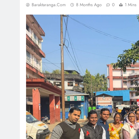
Baraktaranga.com
8 Months Ago
0
1 Mins