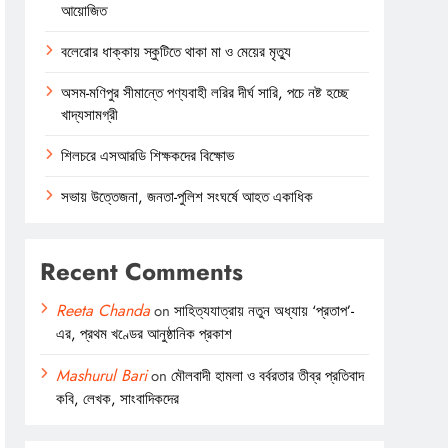
আয়োজিত
বলেরোর ধাক্কায় স্কুটিতে থাকা মা ও মেয়ের মৃত্যু
অসম-মণিপুর সীমান্তে পণ্যবাহী লরির দীর্ঘ সারি, পচে নষ্ট হচ্ছে
খাদ্যসামগ্রী
শিলচরে এসআরডি শিক্ষকদের বিক্ষোভ
সভায় উত্তেজনা, জনতা-পুলিশ সংঘর্ষে আহত একাধিক
Recent Comments
Reeta Chanda
on
সাহিত্যযাত্রায় নতুন অধ্যায় ‘প্রতাপ’-
এর, প্রথম খণ্ডের আনুষ্ঠানিক প্রকাশ
Mashurul Bari
on
মৌলবাদী হামলা ও বর্বরতার তীব্র প্রতিবাদ
কবি, লেখক, সাংবাদিকদের