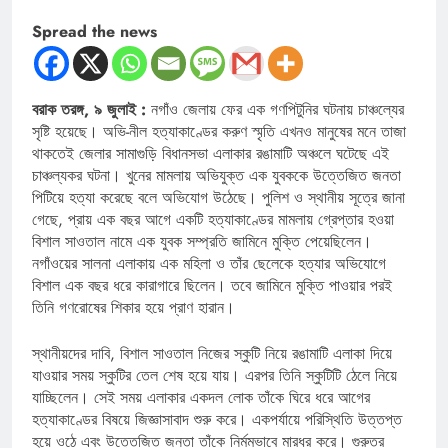
Spread the news
বরাক তরঙ্গ, ৯ জুলাই :
নগাঁও জেলায় ফের এক গণপিটুনির ঘটনায় চাঞ্চল্যের
সৃষ্টি হয়েছে। অভি-নীল হত্যাকাণ্ডের করুণ স্মৃতি এখনও মানুষের মনে তাজা
থাকতেই জেলার সামাগুড়ি বিধানসভা এলাকার রঙামাটি অঞ্চলে ঘটেছে এই
চাঞ্চল্যকর ঘটনা। খুনের মামলায় অভিযুক্ত এক যুবককে উত্তেজিত জনতা
পিটিয়ে হত্যা করেছে বলে অভিযোগ উঠেছে। পুলিশ ও স্থানীয় সূত্রে জানা
গেছে, প্রায় এক বছর আগে একটি হত্যাকাণ্ডের মামলায় গ্রেপ্তার হওয়া
বিশাল সাওতাল নামে এক যুবক সম্প্রতি জামিনে মুক্তি পেয়েছিলেন।
নগাঁওয়ের সালনা এলাকায় এক মহিলা ও তাঁর ছেলেকে হত্যার অভিযোগে
বিশাল এক বছর ধরে কারাগারে ছিলেন। তবে জামিনে মুক্তি পাওয়ার পরই
তিনি গণরোষের শিকার হয়ে প্রাণ হারান।
স্থানীয়দের দাবি, বিশাল সাওতাল নিজের স্কুটি নিয়ে রঙামাটি এলাকা দিয়ে
যাওয়ার সময় স্কুটির তেল শেষ হয়ে যায়। এরপর তিনি স্কুটিটি ঠেলে নিয়ে
যাচ্ছিলেন। সেই সময় এলাকার একদল লোক তাঁকে ঘিরে ধরে আগের
হত্যাকাণ্ডের বিষয়ে জিজ্ঞাসাবাদ শুরু করে। একপর্যায়ে পরিস্থিতি উত্তপ্ত
হয়ে ওঠে এবং উত্তেজিত জনতা তাঁকে নির্মমভাবে মারধর করে। গুরুতর