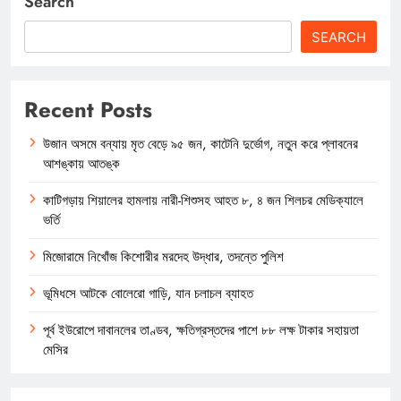
Search
SEARCH
Recent Posts
উজান অসমে বন্যায় মৃত বেড়ে ৯৫ জন, কাটেনি দুর্ভোগ, নতুন করে প্লাবনের
আশঙ্কায় আতঙ্ক
কাটিগড়ায় শিয়ালের হামলায় নারী-শিশুসহ আহত ৮, ৪ জন শিলচর মেডিক্যালে
ভর্তি
মিজোরামে নিখোঁজ কিশোরীর মরদেহ উদ্ধার, তদন্তে পুলিশ
ভূমিধসে আটকে বোলেরো গাড়ি, যান চলাচল ব্যাহত
পূর্ব ইউরোপে দাবানলের তাণ্ডব, ক্ষতিগ্রস্তদের পাশে ৮৮ লক্ষ টাকার সহায়তা
মেসির