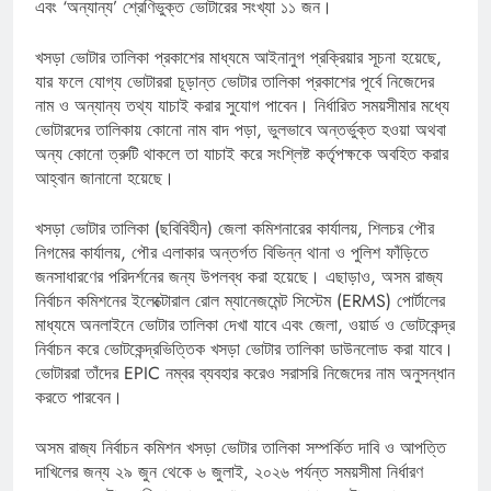
এবং ‘অন্যান্য’ শ্রেণিভুক্ত ভোটারের সংখ্যা ১১ জন।
খসড়া ভোটার তালিকা প্রকাশের মাধ্যমে আইনানুগ প্রক্রিয়ার সূচনা হয়েছে,
যার ফলে যোগ্য ভোটাররা চূড়ান্ত ভোটার তালিকা প্রকাশের পূর্বে নিজেদের
নাম ও অন্যান্য তথ্য যাচাই করার সুযোগ পাবেন। নির্ধারিত সময়সীমার মধ্যে
ভোটারদের তালিকায় কোনো নাম বাদ পড়া, ভুলভাবে অন্তর্ভুক্ত হওয়া অথবা
অন্য কোনো ত্রুটি থাকলে তা যাচাই করে সংশ্লিষ্ট কর্তৃপক্ষকে অবহিত করার
আহ্বান জানানো হয়েছে।
খসড়া ভোটার তালিকা (ছবিবিহীন) জেলা কমিশনারের কার্যালয়, শিলচর পৌর
নিগমের কার্যালয়, পৌর এলাকার অন্তর্গত বিভিন্ন থানা ও পুলিশ ফাঁড়িতে
জনসাধারণের পরিদর্শনের জন্য উপলব্ধ করা হয়েছে। এছাড়াও, অসম রাজ্য
নির্বাচন কমিশনের ইলেক্টোরাল রোল ম্যানেজমেন্ট সিস্টেম (ERMS) পোর্টালের
মাধ্যমে অনলাইনে ভোটার তালিকা দেখা যাবে এবং জেলা, ওয়ার্ড ও ভোটকেন্দ্র
নির্বাচন করে ভোটকেন্দ্রভিত্তিক খসড়া ভোটার তালিকা ডাউনলোড করা যাবে।
ভোটাররা তাঁদের EPIC নম্বর ব্যবহার করেও সরাসরি নিজেদের নাম অনুসন্ধান
করতে পারবেন।
অসম রাজ্য নির্বাচন কমিশন খসড়া ভোটার তালিকা সম্পর্কিত দাবি ও আপত্তি
দাখিলের জন্য ২৯ জুন থেকে ৬ জুলাই, ২০২৬ পর্যন্ত সময়সীমা নির্ধারণ