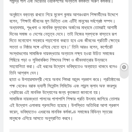
শমীন্দ্র পাল এবং থিয়েটার ওয়ার্কশপের অন্যতম কর্মকর্তা অরুণ কর্মকার।
অনুষ্ঠানে বক্তব্য রাখতে গিয়ে মুকেশ কুমার আগরওয়াল শিক্ষার্থীদের উদ্দেশে
বলেন, ‘শিক্ষাই জীবনের মূল ভিত্তি এবং এটিই মানুষের সর্বশ্রেষ্ঠ সম্পদ।
অধ্যবসায়, শৃঙ্খলা ও মানবিক মূল্যবোধ অর্জনের মাধ্যমে তোমরাই আগামী
দিনের সমাজ ও দেশের নেতৃত্ব দেবে। তাই নিজের স্বপ্নকে বাস্তবে রূপ
দিতে মনোযোগ সহকারে পড়াশোনা করতে হবে এবং জীবনের প্রতিটি ক্ষেত্রে
সততা ও নিষ্ঠার সঙ্গে এগিয়ে যেতে হবে।’ তিনি আরও বলেন, কর্পোরেট
সংস্থাগুলোর সামাজিক দায়বদ্ধতার অন্যতম লক্ষ্য হওয়া উচিত সমাজের
পিছিয়ে পড়া ও সুবিধাবঞ্চিত শিশুদের শিক্ষা ও জীবনযাত্রার উন্নয়নে
সহযোগিতা করা। এই ধরনের উদ্যোগ ভবিষ্যতেও অব্যাহত থাকবে বলেও
তিনি আশ্বাস দেন।
ছাতা ও উপহারসামগ্রী পেয়ে অনাথ শিশুরা আনন্দ প্রকাশ করে। প্রতিষ্ঠানের
পক্ষ থেকেও বরাক ভ্যালী সিমেন্টস লিমিটেড এবং লায়ন্স ক্লাব অফ বদরপুর
গ্রেটারের এই মানবিক উদ্যোগের জন্য কৃতজ্ঞতা জানানো হয়।
সামাজিক দায়বদ্ধতা পালনের পাশাপাশি শিক্ষার প্রতি উৎসাহ জাগিয়ে তোলার
এই উদ্যোগ এলাকায় প্রশংসিত হয়েছে। উপস্থিত অতিথিরা আশা প্রকাশ
করেন, ভবিষ্যতেও এধরনের মানবিক কর্মকাণ্ড সমাজের বিভিন্ন স্তরের
মানুষকে এগিয়ে আসতে অনুপ্রাণিত করবে।