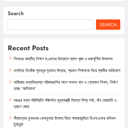
Search
SEARCH
Recent Posts
শিলচরে ভারতীয় শিক্ষণ মণ্ডলের উদ্যোগে ব্যাস পূজা ও গুরুপূর্ণিমা উদযাপন
ধলাইয়ে নিখোঁজ গৃহবধূর মৃতদেহ উদ্ধার, প্রধান শিক্ষককে ঘিরে স্বামীর অভিযোগ
নাজিরায় বন্যাবিধ্বস্ত পরিবারগুলির পাশে সলমন খান ও গ্লোবাল শিখস, নির্মাণ
হচ্ছে ‘আশিয়ানা’
দরঙের বন্যা পরিস্থিতি পরিদর্শনে মুখ্যমন্ত্রী হিমন্ত বিশ্ব শর্মা, বাঁধ মেরামতি ও
ত্রাণে জোর
সীমান্তের যুবকদের খেলাধুলায় উৎসাহ দিতে পাথারকান্দিতে বিএসএফের ভলিবল
টুর্নামেন্ট