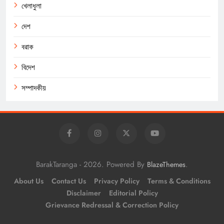
খেলাধুলা
দেশ
বরাক
বিদেশ
সম্পাদকীয়
BarakTaranga - 2026. Powered By
.
BlazeThemes
About Us
Contact Us
Privacy Policy
Terms & Conditions
Disclaimer
Editorial Policy
Grievance Redressal & Correction Policy